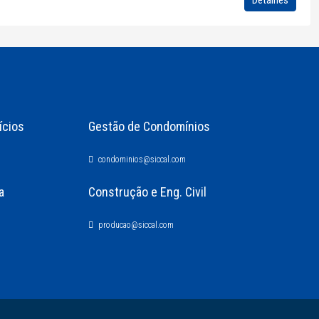
Detalhes
ícios
Gestão de Condomínios
condominios@siccal.com
a
Construção e Eng. Civil
producao@siccal.com