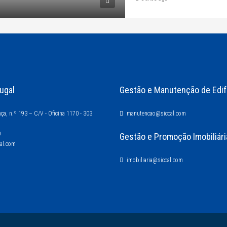
ugal
Gestão e Manutenção de Edif
ça, n.º 193 – C/V - Oficina 1170 - 303
manutencao@siccal.com
0
Gestão e Promoção Imobiliári
cal.com
imobiliaria@siccal.com