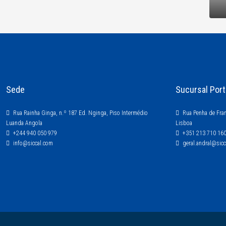
Sede
Sucursal Port
Rua Rainha Ginga, n.º 187 Ed. Nginga, Piso Intermédio
Rua Penha de Fran
Luanda Angola
Lisboa
+244 940 050 979
+351 213 710 16
info@siccal.com
geral.andral@sic