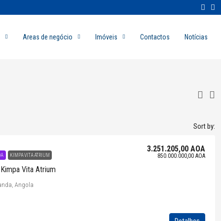
Areas de negócio
Imóveis
Contactos
Notícias
Sort by:
3.251.205,00 AOA
DA
KIMPA VITA ATRIUM
850.000.000,00 AOA
Kimpa Vita Atrium
uanda, Angola