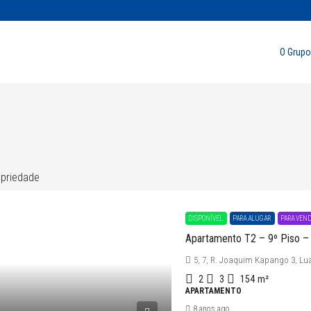
O Grupo
opriedade
DISPONÍVEL
PARA ALUGAR
PARA VEN
Apartamento T2 – 9º Piso – 
5, 7, R. Joaquim Kapango 3, L
2
3
154
m²
APARTAMENTO
8 anos ago