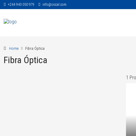
+244 940 050 979
info@siccal.com
Home
Fibra Óptica
Fibra Óptica
1 Pr