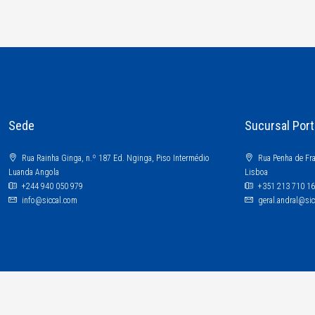
Sede
Sucursal Port
Rua Rainha Ginga, n.º 187 Ed. Nginga, Piso Intermédio
Rua Penha de Fra
Luanda Angola
Lisboa
+244 940 050 979
+351 213 710 1
info@siccal.com
geral.andral@si