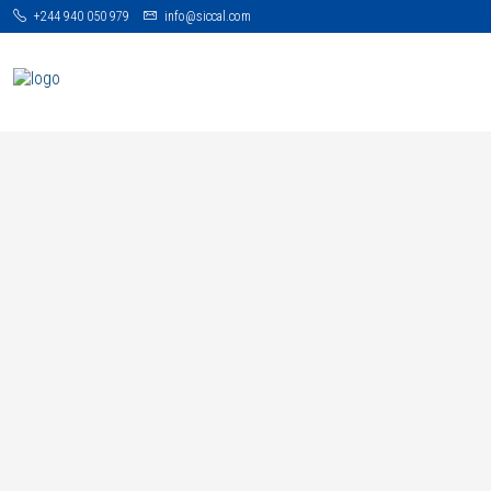
+244 940 050 979
info@siccal.com