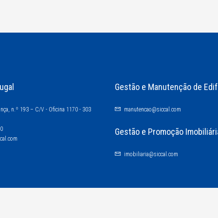
ugal
Gestão e Manutenção de Edif
nça, n.º 193 – C/V - Oficina 1170 - 303
manutencao@siccal.com
60
Gestão e Promoção Imobiliári
ccal.com
imobiliaria@siccal.com