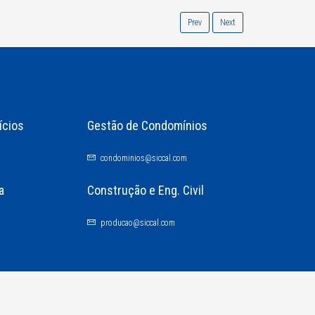
Prev
Next
ícios
Gestão de Condomínios
condominios@siccal.com
a
Construção e Eng. Civil
producao@siccal.com