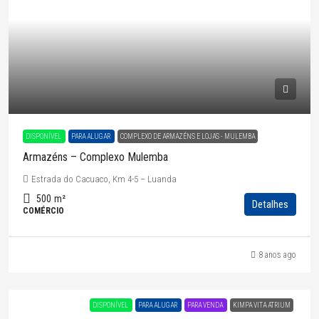
DISPONÍVEL
PARA ALUGAR
COMPLEXO DE ARMAZÉNS E LOJAS - MULEMBA
Armazéns – Complexo Mulemba
Estrada do Cacuaco, Km 4-5 – Luanda
500
m²
Detalhes
COMÉRCIO
8 anos ago
DISPONÍVEL
PARA ALUGAR
PARA VENDA
KIMPA VITA ATRIUM