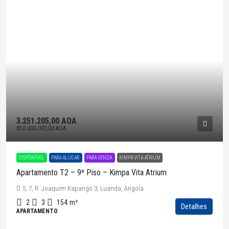
3.251.205,00 AOA
850.000.000,00 AOA
DISPONÍVEL
PARA ALUGAR
PARA VENDA
KIMPA VITA ATRIUM
Apartamento T2 – 9º Piso – Kimpa Vita Atrium
5, 7, R. Joaquim Kapango 3, Luanda, Angola
2
3
154
m²
Detalhes
APARTAMENTO