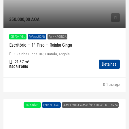
350.000,00 AOA
DISPONÍVEL
PARA ALUGAR
RAINHA GINGA
Escritório – 1º Piso – Rainha Ginga
R. Rainha Ginga 187, Luanda, Angola
21.67
m²
Detalhes
ESCRITÓRIO
1 ano ago
DISPONÍVEL
PARA ALUGAR
COMPLEXO DE ARMAZÉNS E LOJAS - MULEMBA