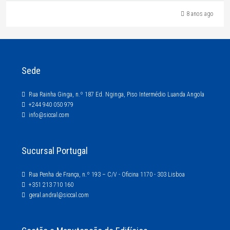
8 anos ago
Sede
Rua Rainha Ginga, n.º 187 Ed. Nginga, Piso Intermédio Luanda Angola
+244 940 050 979
info@siccal.com
Sucursal Portugal
Rua Penha de França, n.º 193 – C/V - Oficina 1170 - 303 Lisboa
+351 213 710 160
geral.andral@siccal.com