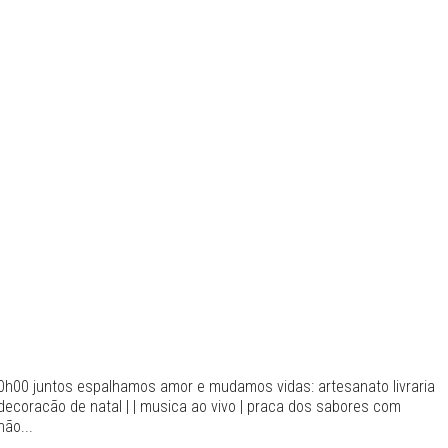
20h00 juntos espalhamos amor e mudamos vidas: artesanato livraria
a decoracão de natal | | musica ao vivo | praca dos sabores com
não...