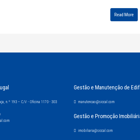
Read More
ugal
Gestão e Manutenção de Edif
ça, n.º 193 – C/V - Oficina 1170 - 303
manutencao@siccal.com
0
Gestão e Promoção Imobiliári
cal.com
imobiliaria@siccal.com