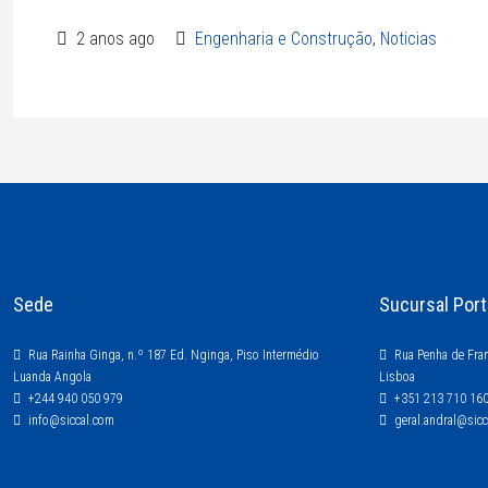
2 anos ago
Engenharia e Construção
,
Noticias
Sede
Sucursal Port
Rua Rainha Ginga, n.º 187 Ed. Nginga, Piso Intermédio
Rua Penha de Fran
Luanda Angola
Lisboa
+244 940 050 979
+351 213 710 16
info@siccal.com
geral.andral@sic