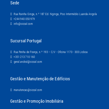
Sede
Rua Rainha Ginga, n.º 187 Ed. Nginga, Piso Intermédio Luanda Angola
+244 940 050 979
info@siccal.com
Sucursal Portugal
Rua Penha de França, n.º 193 – C/V - Oficina 1170 - 303 Lisboa
+351 213 710 160
geral.andral@siccal.com
Gestão e Manutenção de Edifícios
manutencao@siccal.com
Gestão e Promoção Imobiliária